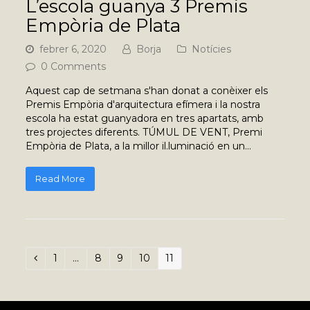
L’escola guanya 3 Premis
Empòria de Plata
febrer 6, 2020
Borja
Notícies
0 Comments
Aquest cap de setmana s'han donat a conèixer els
Premis Empòria d'arquitectura efímera i la nostra
escola ha estat guanyadora en tres apartats, amb
tres projectes diferents. TÚMUL DE VENT, Premi
Empòria de Plata, a la millor il.luminació en un…
Read More
Page
1
…
Page
8
Page
9
Page
10
Page
11
Previous