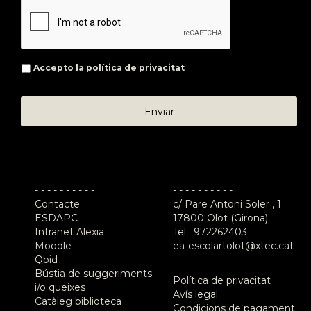
Accepto la
política de privacitat
- - - - - - - - - -
- - - - - - - - - -
Contacte
c/ Pare Antoni Soler , 1
ESDAPC
17800 Olot (Girona)
Intranet Alexia
Tel :
972262403
Moodle
ea-escolartolot@xtec.cat
Qbid
- - - - - - - - - -
Bústia de suggeriments
Política de privacitat
i/o queixes
Avís legal
Catàleg biblioteca
Condicions de pagament