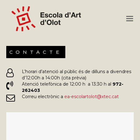
O
M
M
CONTACTE
L’horari d’atenció al públic és de dilluns a divendres
d’12:00h a 14:00h (cita prèvia)
Atenció telefònica de 12:00 h a 13:30 h al
972-
262403
Correu electrònic a
ea-escolartolot@xtec.cat