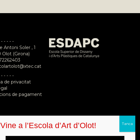
 - - - - -
e Antoni Soler , 1
 Olot (Girona)
72262403
colartolot@xtec.cat
 - - - - -
ca de privacitat
egal
cions de pagament
Vine a l’Escola d’Art d’Olot!