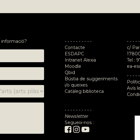
 informació?
- - - - - - - - - -
- - - - -
Contacte
c/ Par
ESDAPC
17800
Intranet Alexia
Tel :
9
Moodle
ea-es
Qbid
- - - - -
Bústia de suggeriments
Políti
i/o queixes
Avís l
Catàleg biblioteca
Condi
- - - - - - - - - -
Newsletter
Segueix-nos :