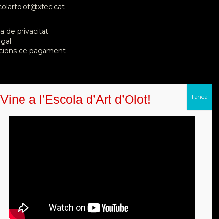
colartolot@xtec.cat
 - - - - -
ca de privacitat
egal
cions de pagament
Vine a l’Escola d’Art d’Olot!