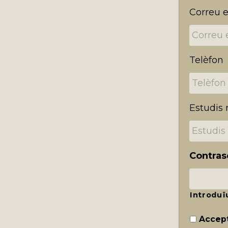
Correu e
Telèfon
Estudis 
Contras
Introduï
Política
Accept