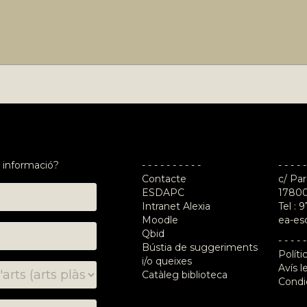
at
 informació?
- - - - - - - - - -
- - - - -
Contacte
c/ Par
ESDAPC
17800
Intranet Alexia
Tel :
9
Moodle
ea-es
Qbid
- - - - -
Bústia de suggeriments
Políti
i/o queixes
Avís l
Catàleg biblioteca
Condi