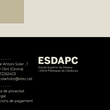
 - - - - -
e Antoni Soler , 1
 Olot (Girona)
72262403
colartolot@xtec.cat
 - - - - -
ca de privacitat
egal
cions de pagament