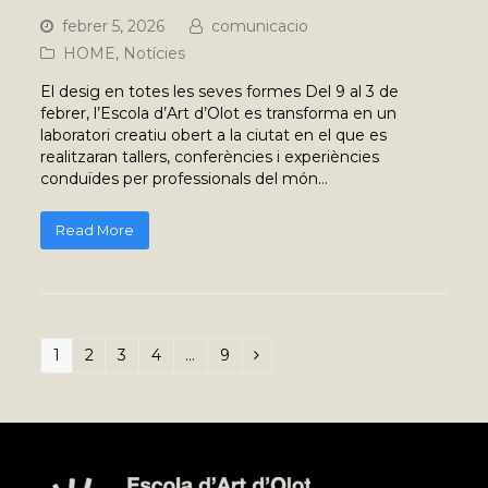
febrer 5, 2026
comunicacio
HOME
,
Notícies
El desig en totes les seves formes Del 9 al 3 de
febrer, l’Escola d’Art d’Olot es transforma en un
laboratori creatiu obert a la ciutat en el que es
realitzaran tallers, conferències i experiències
conduïdes per professionals del món…
Read More
Page
1
Page
2
Page
3
Page
4
…
Page
9
Next