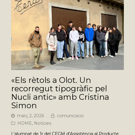
«Els rètols a Olot. Un
recorregut tipogràfic pel
Nucli antic» amb Cristina
Simon
març 2, 2026
comunicacio
HOME
,
Notícies
L’alumnat de 1r del CFGM d’Assistència al Producte