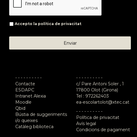
Accepto la
política de privacitat
- - - - - - - - - -
- - - - - - - - - -
Contacte
c/ Pare Antoni Soler , 1
ESDAPC
17800 Olot (Girona)
Intranet Alexia
Tel :
972262403
Moodle
ea-escolartolot@xtec.cat
Qbid
- - - - - - - - - -
Bústia de suggeriments
Política de privacitat
i/o queixes
Avís legal
Catàleg biblioteca
Condicions de pagament