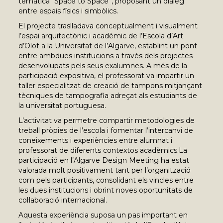
temàtica “Space to Space”, proposant un diàleg
entre espais físics i simbòlics.
El projecte traslladava conceptualment i visualment
l’espai arquitectònic i acadèmic de l’Escola d’Art
d’Olot a la Universitat de l’Algarve, establint un pont
entre ambdues institucions a través dels projectes
desenvolupats pels seus exalumnes. A més de la
participació expositiva, el professorat va impartir un
taller especialitzat de creació de tampons mitjançant
tècniques de tampografia adreçat als estudiants de
la universitat portuguesa.
L’activitat va permetre compartir metodologies de
treball pròpies de l’escola i fomentar l’intercanvi de
coneixements i experiències entre alumnat i
professorat de diferents contextos acadèmics.La
participació en l’Algarve Design Meeting ha estat
valorada molt positivament tant per l’organització
com pels participants, consolidant els vincles entre
les dues institucions i obrint noves oportunitats de
col·laboració internacional.
Aquesta experiència suposa un pas important en