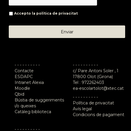
Accepto la
política de privacitat
- - - - - - - - - -
- - - - - - - - - -
Contacte
c/ Pare Antoni Soler , 1
ESDAPC
17800 Olot (Girona)
Intranet Alexia
Tel :
972262403
Moodle
ea-escolartolot@xtec.cat
Qbid
- - - - - - - - - -
Bústia de suggeriments
Política de privacitat
i/o queixes
Avís legal
Catàleg biblioteca
Condicions de pagament
- - - - - - - - - -