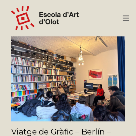
O
M
M
Viatge de Gràfic – Berlín –