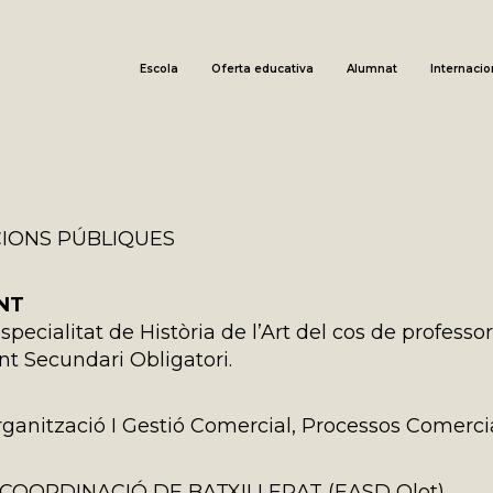
Escola
Oferta educativa
Alumnat
Internacio
ACIONS PÚBLIQUES
NT
pecialitat de Història de l’Art del cos de professor
t Secundari Obligatori.
, Organització I Gestió Comercial, Processos Comerci
 COORDINACIÓ DE BATXILLERAT (EASD Olot)