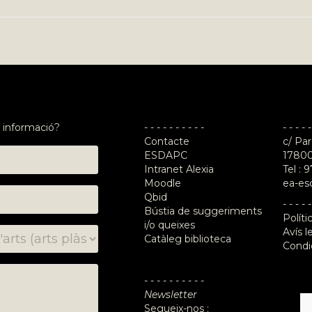
 informació?
- - - - - - - - - -
- - - - -
Contacte
c/ Par
ESDAPC
17800
Intranet Alexia
Tel :
9
Moodle
ea-es
Qbid
- - - - -
Bústia de suggeriments
Políti
i/o queixes
Avís l
Catàleg biblioteca
Condi
- - - - - - - - - -
Newsletter
Segueix-nos :