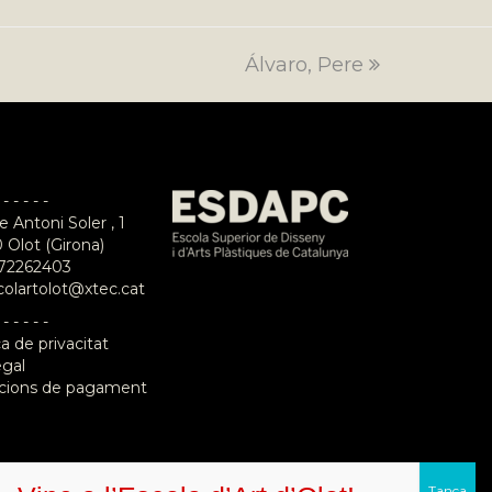
Álvaro, Pere
next
post:
 - - - - -
e Antoni Soler , 1
 Olot (Girona)
72262403
colartolot@xtec.cat
 - - - - -
ca de privacitat
egal
cions de pagament