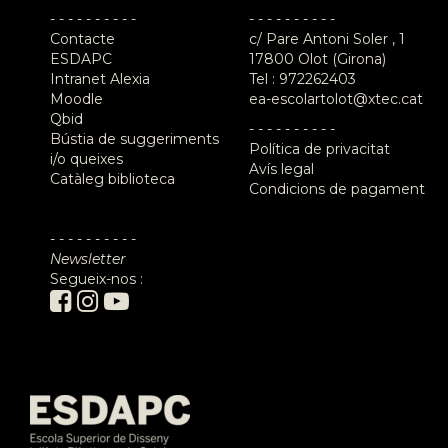
- - - - - - - - - -
- - - - - - - - - -
Contacte
c/ Pare Antoni Soler , 1
ESDAPC
17800 Olot (Girona)
Intranet Alexia
Tel :
972262403
Moodle
ea-escolartolot@xtec.cat
Qbid
- - - - - - - - - -
Bústia de suggeriments
Política de privacitat
i/o queixes
Avís legal
Catàleg biblioteca
Condicions de pagament
- - - - - - - - - -
Newsletter
Segueix-nos :