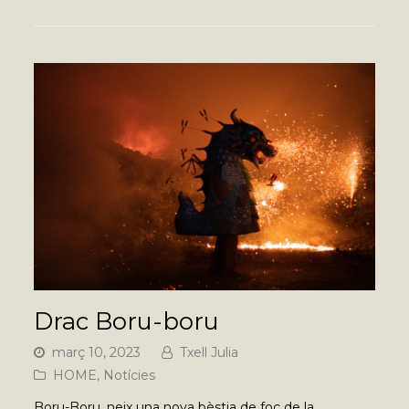
Drac Boru-boru
març 10, 2023
Txell Julia
HOME
,
Notícies
Boru-Boru, neix una nova bèstia de foc de la