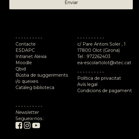
- - - - - - - - - -
- - - - - - - - - -
Contacte
c/ Pare Antoni Soler , 1
ESDAPC
17800 Olot (Girona)
Intranet Alexia
Tel :
972262403
Moodle
ea-escolartolot@xtec.cat
Qbid
- - - - - - - - - -
Bústia de suggeriments
Política de privacitat
i/o queixes
Avís legal
Catàleg biblioteca
Condicions de pagament
- - - - - - - - - -
Newsletter
Segueix-nos :