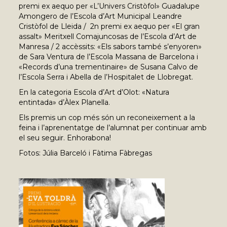
premi ex aequo per «L’Univers Cristòfol» Guadalupe
Amongero de l’Escola d’Art Municipal Leandre
Cristòfol de Lleida / 2n premi ex aequo per «El gran
assalt» Meritxell Comajuncosas de l’Escola d’Art de
Manresa / 2 accèssits: «Els sabors també s’enyoren»
de Sara Ventura de l’Escola Massana de Barcelona i
«Records d’una trementinaire» de Susana Calvo de
l’Escola Serra i Abella de l’Hospitalet de Llobregat.
En la categoria Escola d’Art d’Olot: «Natura
entintada» d’Àlex Planella.
Els premis un cop més són un reconeixement a la
feina i l’aprenentatge de l’alumnat per continuar amb
el seu seguir. Enhorabona!
Fotos: Júlia Barceló i Fàtima Fàbregas