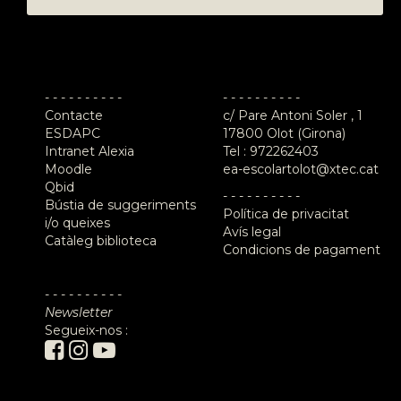
- - - - - - - - - -
- - - - - - - - - -
Contacte
c/ Pare Antoni Soler , 1
ESDAPC
17800 Olot (Girona)
Intranet Alexia
Tel :
972262403
Moodle
ea-escolartolot@xtec.cat
Qbid
- - - - - - - - - -
Bústia de suggeriments
Política de privacitat
i/o queixes
Avís legal
Catàleg biblioteca
Condicions de pagament
- - - - - - - - - -
Newsletter
Segueix-nos :