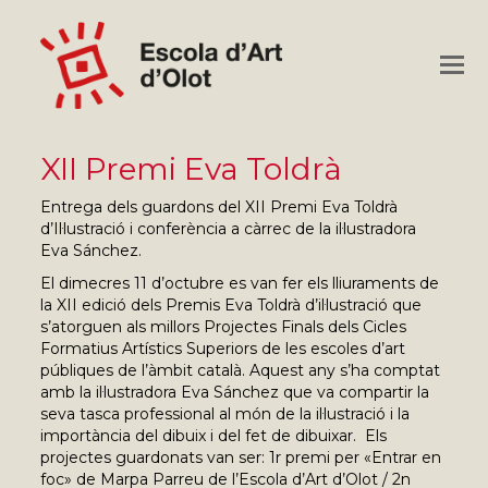
O
M
M
XII Premi Eva Toldrà
Entrega dels guardons del XII Premi Eva Toldrà
d’Il·lustració i conferència a càrrec de la il·lustradora
Eva Sánchez.
El dimecres 11 d’octubre es van fer els lliuraments de
la XII edició dels Premis Eva Toldrà d’il·lustració que
s’atorguen als millors Projectes Finals dels Cicles
Formatius Artístics Superiors de les escoles d’art
públiques de l’àmbit català. Aquest any s’ha comptat
amb la il·lustradora Eva Sánchez que va compartir la
seva tasca professional al món de la il·lustració i la
importància del dibuix i del fet de dibuixar. Els
projectes guardonats van ser: 1r premi per «Entrar en
foc» de Marpa Parreu de l’Escola d’Art d’Olot / 2n