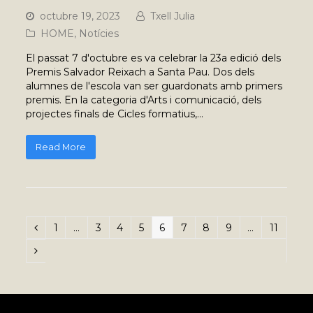
octubre 19, 2023
Txell Julia
HOME
,
Notícies
El passat 7 d'octubre es va celebrar la 23a edició dels
Premis Salvador Reixach a Santa Pau. Dos dels
alumnes de l'escola van ser guardonats amb primers
premis. En la categoria d'Arts i comunicació, dels
projectes finals de Cicles formatius,…
Read More
Page
1
…
Page
3
Page
4
Page
5
Page
6
Page
7
Page
8
Page
9
…
Page
11
Previous
Next