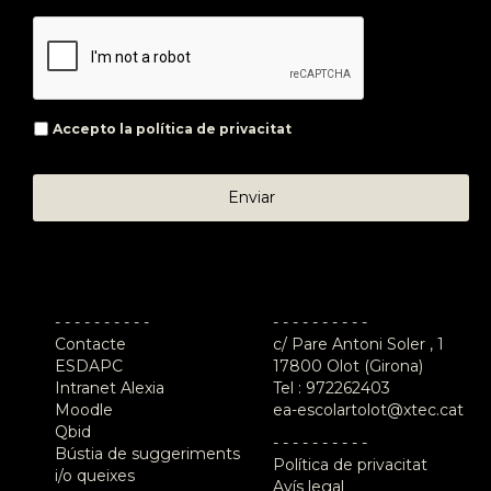
Accepto la
política de privacitat
- - - - - - - - - -
- - - - - - - - - -
Contacte
c/ Pare Antoni Soler , 1
ESDAPC
17800 Olot (Girona)
Intranet Alexia
Tel :
972262403
Moodle
ea-escolartolot@xtec.cat
Qbid
- - - - - - - - - -
Bústia de suggeriments
Política de privacitat
i/o queixes
Avís legal