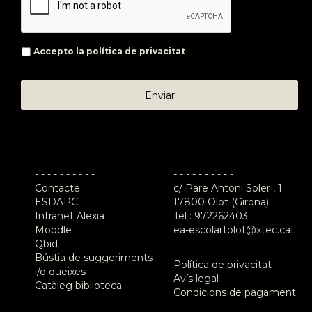
Accepto la
política de privacitat
- - - - - - - - - -
- - - - - - - - - -
Contacte
c/ Pare Antoni Soler , 1
ESDAPC
17800 Olot (Girona)
Intranet Alexia
Tel :
972262403
Moodle
ea-escolartolot@xtec.cat
Qbid
- - - - - - - - - -
Bústia de suggeriments
Política de privacitat
i/o queixes
Avís legal
Catàleg biblioteca
Condicions de pagament