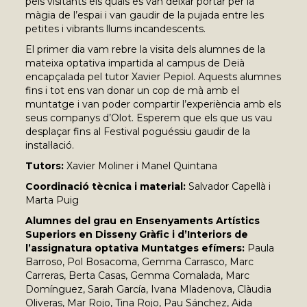
pels visitants els quals es van deixar portar per la
màgia de l’espai i van gaudir de la pujada entre les
petites i vibrants llums incandescents.
El primer dia vam rebre la visita dels alumnes de la
mateixa optativa impartida al campus de Deià
encapçalada pel tutor Xavier Pepiol. Aquests alumnes
fins i tot ens van donar un cop de mà amb el
muntatge i van poder compartir l’experiència amb els
seus companys d’Olot. Esperem que els que us vau
desplaçar fins al Festival poguéssiu gaudir de la
instal·lació.
Tutors:
Xavier Moliner i Manel Quintana
Coordinació tècnica i material:
Salvador Capellà i
Marta Puig
Alumnes del grau en Ensenyaments Artístics
Superiors en Disseny Gràfic i d’Interiors de
l’assignatura optativa Muntatges efímers:
Paula
Barroso, Pol Bosacoma, Gemma Carrasco, Marc
Carreras, Berta Casas, Gemma Comalada, Marc
Domínguez, Sarah García, Ivana Mladenova, Clàudia
Oliveras, Mar Rojo, Tina Rojo, Pau Sánchez, Aida