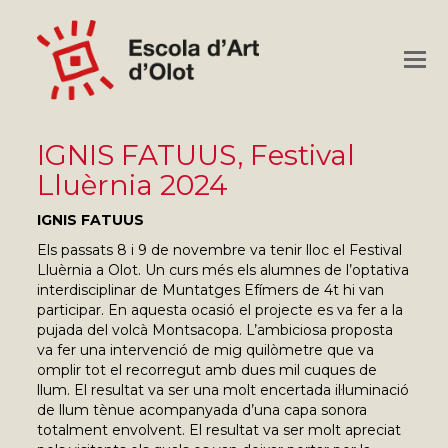
O
M
M
IGNIS FATUUS, Festival
Lluèrnia 2024
IGNIS FATUUS
Els passats 8 i 9 de novembre va tenir lloc el Festival
Lluèrnia a Olot. Un curs més els alumnes de l’optativa
interdisciplinar de Muntatges Efímers de 4t hi van
participar. En aquesta ocasió el projecte es va fer a la
pujada del volcà Montsacopa. L’ambiciosa proposta
va fer una intervenció de mig quilòmetre que va
omplir tot el recorregut amb dues mil cuques de
llum. El resultat va ser una molt encertada il·luminació
de llum tènue acompanyada d’una capa sonora
totalment envolvent. El resultat va ser molt apreciat