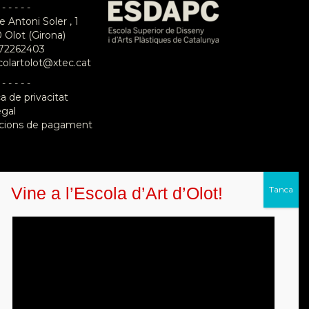
 - - - - -
e Antoni Soler , 1
 Olot (Girona)
72262403
colartolot@xtec.cat
 - - - - -
ca de privacitat
egal
cions de pagament
Vine a l’Escola d’Art d’Olot!