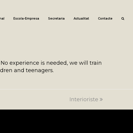
nal
Escola-Empresa
Secretaria
Actualitat
Contacte
 No experience is needed, we will train
ldren and teenagers.
Interioriste
next
post: