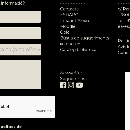
 informació?
- - - - - - - - - -
- - - - -
Contacte
c/ Par
ESDAPC
17800
Intranet Alexia
Tel :
9
Moodle
ea-es
Qbid
- - - - -
Bústia de suggeriments
Políti
i/o queixes
Avís l
Catàleg biblioteca
Condi
- - - - - - - - - -
Newsletter
Segueix-nos :
a
política de