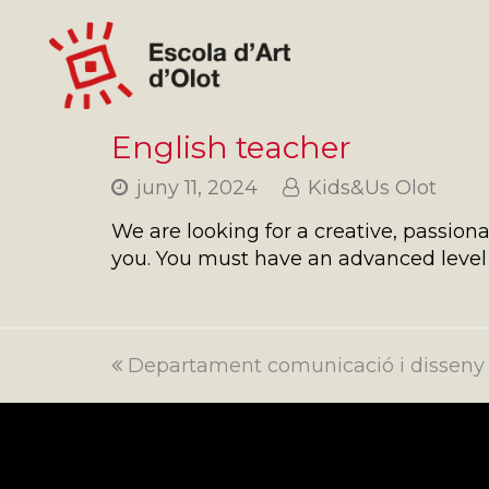
English teacher
juny 11, 2024
Kids&Us Olot
We are looking for a creative, passion
you. You must have an advanced level 
previous
Departament comunicació i disseny
post: