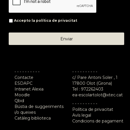
Accepto la
política de privacitat
- - - - - - - - - -
- - - - - - - - - -
Contacte
c/ Pare Antoni Soler , 1
ESDAPC
17800 Olot (Girona)
Intranet Alexia
Tel :
972262403
Moodle
ea-escolartolot@xtec.cat
Qbid
- - - - - - - - - -
Bústia de suggeriments
Política de privacitat
i/o queixes
Avís legal
Catàleg biblioteca
Condicions de pagament