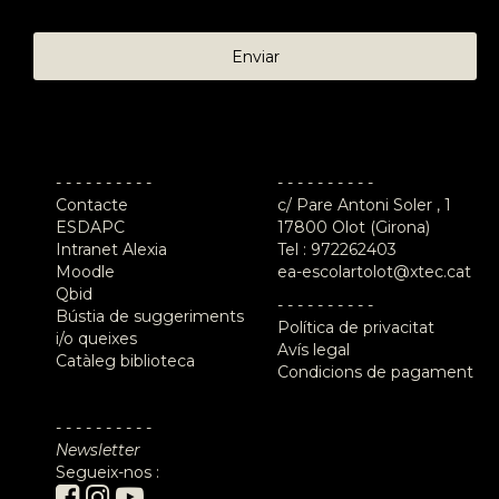
- - - - - - - - - -
- - - - - - - - - -
Contacte
c/ Pare Antoni Soler , 1
ESDAPC
17800 Olot (Girona)
Intranet Alexia
Tel :
972262403
Moodle
ea-escolartolot@xtec.cat
Qbid
- - - - - - - - - -
Bústia de suggeriments
Política de privacitat
i/o queixes
Avís legal
Catàleg biblioteca
Condicions de pagament
- - - - - - - - - -
Newsletter
Segueix-nos :