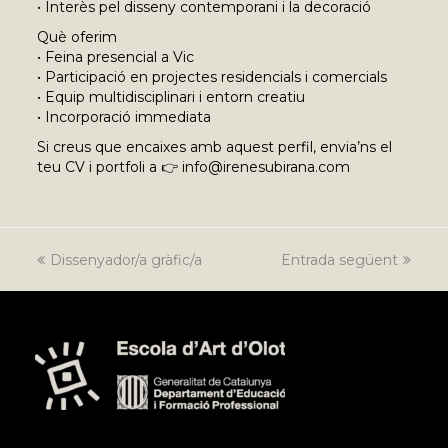
• Interès pel disseny contemporani i la decoració
Què oferim
• Feina presencial a Vic
• Participació en projectes residencials i comercials
• Equip multidisciplinari i entorn creatiu
• Incorporació immediata
Si creus que encaixes amb aquest perfil, envia’ns el
teu CV i portfoli a 👉 info@irenesubirana.com
previous
Dissenyador/a gràfic/a
Entrada següent
next
post:
post: