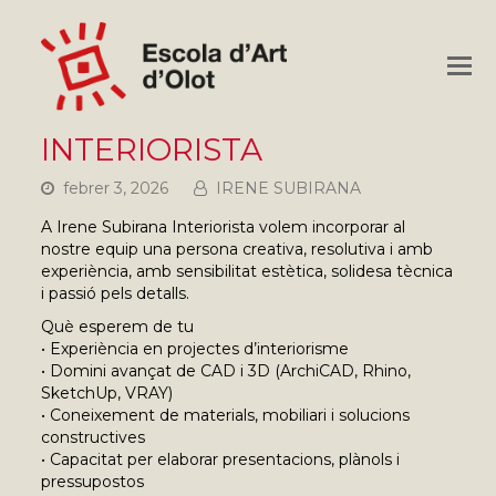
O
M
M
INTERIORISTA
febrer 3, 2026
IRENE SUBIRANA
A Irene Subirana Interiorista volem incorporar al
nostre equip una persona creativa, resolutiva i amb
experiència, amb sensibilitat estètica, solidesa tècnica
i passió pels detalls.
Què esperem de tu
• Experiència en projectes d’interiorisme
• Domini avançat de CAD i 3D (ArchiCAD, Rhino,
SketchUp, VRAY)
• Coneixement de materials, mobiliari i solucions
constructives
• Capacitat per elaborar presentacions, plànols i
pressupostos