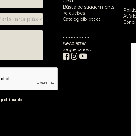
Qbid
- - - - -
Bústia de suggeriments
Políti
i/o queixes
Avís l
Catàleg biblioteca
Condi
- - - - - - - - - -
Newsletter
Segueix-nos :
a
política de