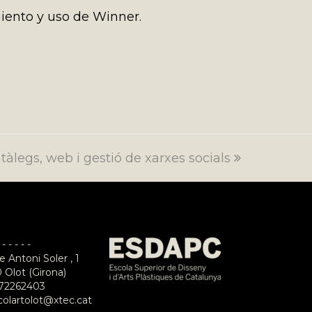
miento y uso de Winner.
tàlegs, web i gestió de xarxes socials
 - - - - -
e Antoni Soler , 1
 Olot (Girona)
72262403
colartolot@xtec.cat