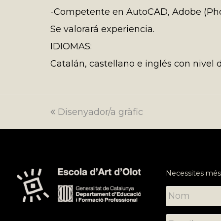
-Competente en AutoCAD, Adobe (Photos
Se valorará experiencia.
IDIOMAS:
Catalán, castellano e inglés con nivel 
previous
Disenyador/a gràfic
post:
Necessites més