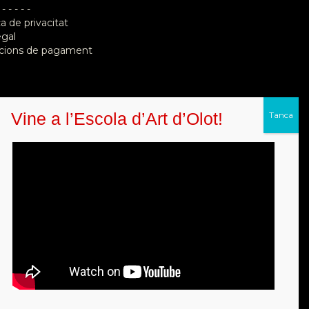
 - - - - -
ca de privacitat
egal
cions de pagament
Vine a l’Escola d’Art d’Olot!