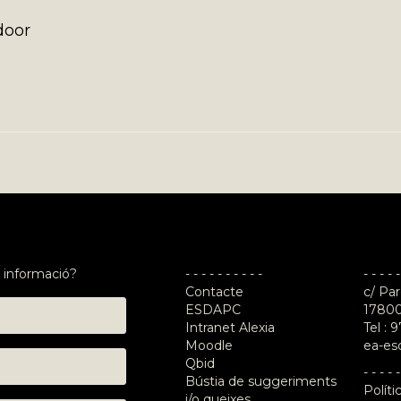
door
 informació?
- - - - - - - - - -
- - - - -
Contacte
c/ Par
ESDAPC
17800
Intranet Alexia
Tel :
9
Moodle
ea-es
Qbid
- - - - -
Bústia de suggeriments
Políti
i/o queixes