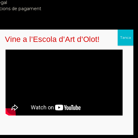
egal
cions de pagament
Vine a l’Escola d’Art d’Olot!