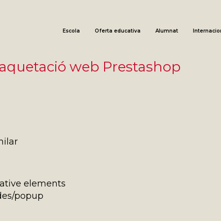
Escola
Oferta educativa
Alumnat
Internacio
 maquetació web Prestashop
ilar
ative elements
des/popup