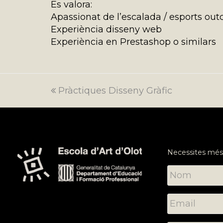
Es valora:
Apassionat de l’escalada / esports out
Experiència disseny web
Experiència en Prestashop o similars
previous
Pràctiques Disseny Gràfic
post:
Necessites més