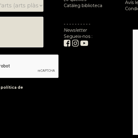
Avís l
Catàleg biblioteca
Condi
- - - - - - - - - -
Newsletter
Segueix-nos :
a
política de