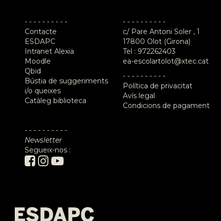
- - - - - - - - - -
- - - - - - - - - -
Contacte
c/ Pare Antoni Soler , 1
ESDAPC
17800 Olot (Girona)
Intranet Alexia
Tel :
972262403
Moodle
ea-escolartolot@xtec.cat
Qbid
- - - - - - - - - -
Bústia de suggeriments
Política de privacitat
i/o queixes
Avís legal
Catàleg biblioteca
Condicions de pagament
- - - - - - - - - -
Newsletter
Segueix-nos :