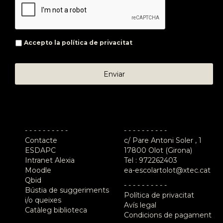
Accepto la
política de privacitat
- - - - - - - - - -
- - - - - - - - - -
Contacte
c/ Pare Antoni Soler , 1
ESDAPC
17800 Olot (Girona)
Intranet Alexia
Tel :
972262403
Moodle
ea-escolartolot@xtec.cat
Qbid
- - - - - - - - - -
Bústia de suggeriments
Política de privacitat
i/o queixes
Avís legal
Catàleg biblioteca
Condicions de pagament