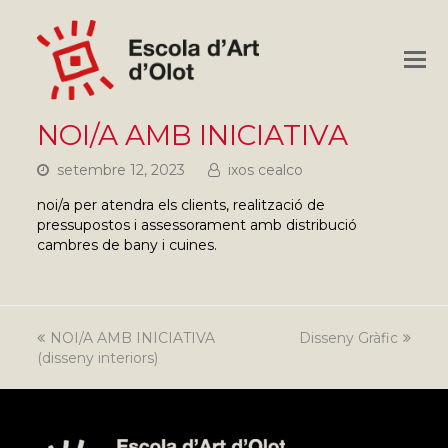
O
M
M
NOI/A AMB INICIATIVA
setembre 12, 2023
ixos cealco
noi/a per atendra els clients, realització de
pressupostos i assessorament amb distribució
cambres de bany i cuines.
previous
NOI/A AMB INICIATIVA
Disseny Gràfic
next
(disseny interiors)
post:
post: