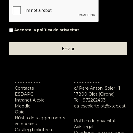
Accepto la
política de privacitat
- - - - - - - - - -
- - - - - - - - - -
Contacte
c/ Pare Antoni Soler , 1
ESDAPC
17800 Olot (Girona)
Intranet Alexia
Tel :
972262403
Moodle
ea-escolartolot@xtec.cat
Qbid
- - - - - - - - - -
Bústia de suggeriments
Política de privacitat
i/o queixes
Avís legal
Catàleg biblioteca
Condicions de pagament