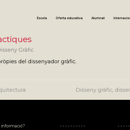
Escola
Oferta educativa
Alumnat
Internacio
àctiques
isseny Gràfic
pròpies del dissenyador gràfic.
quitectura
Disseny gràfic, disse
next
post:
 informació?
- - - - - - - - - -
- - - - -