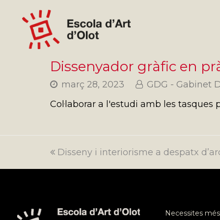
Dissenyador gràfic en pr
març 28, 2023
GDG - Gabinet D
Col·laborar a l'estudi amb les tasques 
previous
Disseny i interiorisme a despatx d’ar
post:
Necessites més