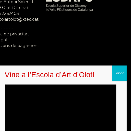
e Antoni Soler , 1
 Olot (Girona)
72262403
colartolot@xtec.cat
 - - - - -
ca de privacitat
egal
cions de pagament
Vine a l’Escola d’Art d’Olot!