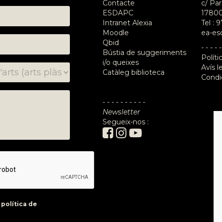
Contacte
c/ Par
ESDAPC
17800
Intranet Alexia
Tel :
9
Moodle
ea-es
Qbid
- - - - -
Bústia de suggeriments
Políti
i/o queixes
Avís l
Catàleg biblioteca
Condi
- - - - - - - - - -
Newsletter
Segueix-nos :
a
política de