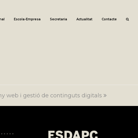
nal
Escola-Empresa
Secretaria
Actualitat
Contacte
ny web i gestió de continguts digitals
 - - - - -