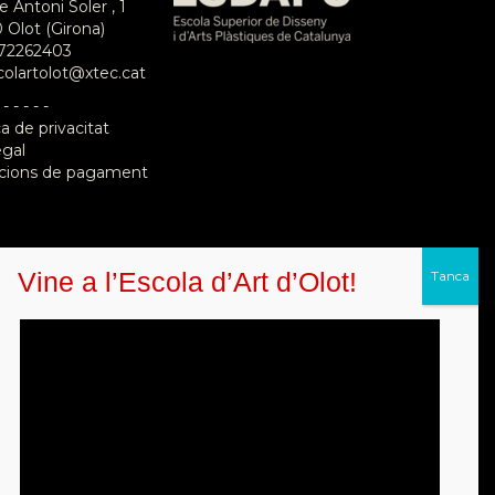
e Antoni Soler , 1
 Olot (Girona)
72262403
colartolot@xtec.cat
 - - - - -
ca de privacitat
egal
cions de pagament
Vine a l’Escola d’Art d’Olot!