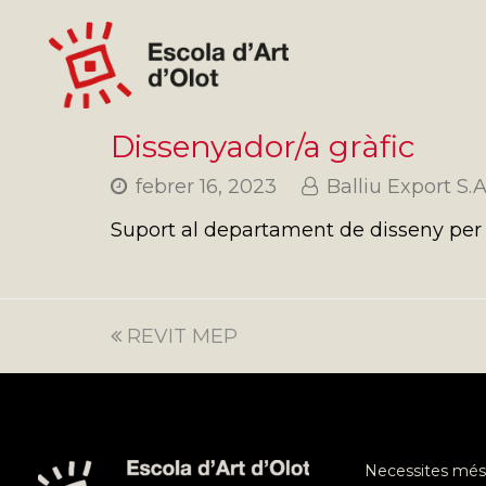
Dissenyador/a gràfic
febrer 16, 2023
Balliu Export S.
Suport al departament de disseny per l
previous
REVIT MEP
post:
Necessites més