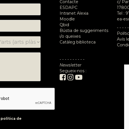
Contacte
c/ Par
ESDAPC
17800
Intranet Alexia
Tel :
9
Moodle
ea-es
Qbid
- - - - -
Bústia de suggeriments
Políti
i/o queixes
Avís l
Catàleg biblioteca
Condi
- - - - - - - - - -
Newsletter
Segueix-nos :
a
política de