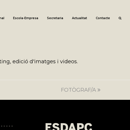
nal
Escola-Empresa
Secretaria
Actualitat
Contacte
ing, edició d'imatges i videos.
FOTÒGRAF/A
next
post:
 - - - - -