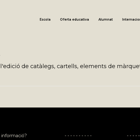
Escola
Oferta educativa
Alumnat
Internacio
A
'edició de catàlegs, cartells, elements de màrquet
 informació?
- - - - - - - - - -
- - - - -