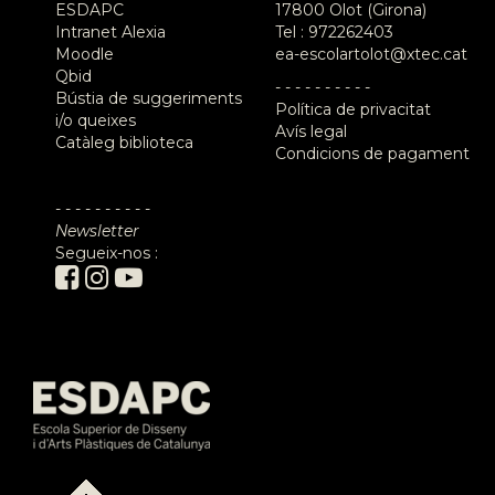
ESDAPC
17800 Olot (Girona)
Intranet Alexia
Tel :
972262403
Moodle
ea-escolartolot@xtec.cat
Qbid
- - - - - - - - - -
Bústia de suggeriments
Política de privacitat
i/o queixes
Avís legal
Catàleg biblioteca
Condicions de pagament
- - - - - - - - - -
Newsletter
Segueix-nos :