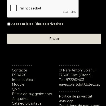
Accepto la
política de privacitat
- - - - - - - - - -
- - - - - - - - - -
Contacte
c/ Pare Antoni Soler , 1
ESDAPC
17800 Olot (Girona)
Intranet Alexia
Tel :
972262403
Moodle
ea-escolartolot@xtec.cat
Qbid
- - - - - - - - - -
Bústia de suggeriments
Política de privacitat
i/o queixes
Avís legal
Catàleg biblioteca
Condicions de pagament