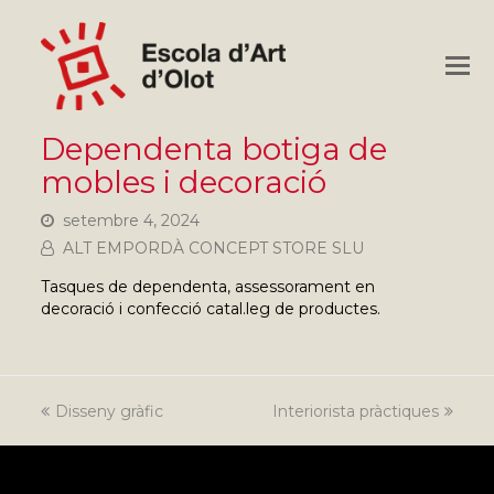
O
M
M
Dependenta botiga de
mobles i decoració
setembre 4, 2024
ALT EMPORDÀ CONCEPT STORE SLU
Tasques de dependenta, assessorament en
decoració i confecció catal.leg de productes.
previous
Disseny gràfic
Interiorista pràctiques
next
post:
post: