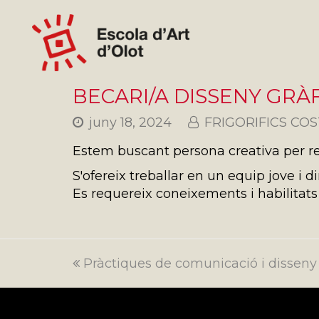
BECARI/A DISSENY GRÀ
juny 18, 2024
FRIGORIFICS CO
Estem buscant persona creativa per r
S'ofereix treballar en un equip jove i 
Es requereix coneixements i habilitats
previous
Pràctiques de comunicació i disseny 
post: