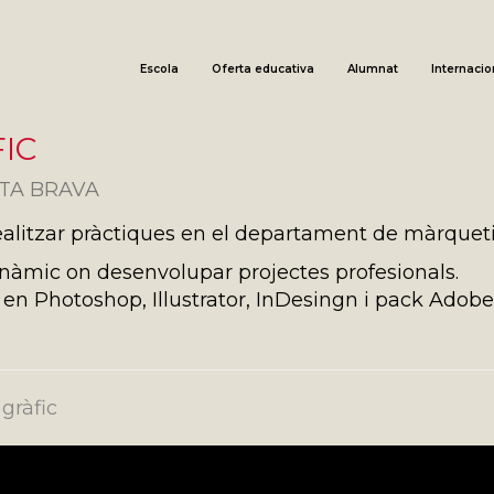
Escola
Oferta educativa
Alumnat
Internacio
FIC
STA BRAVA
ealitzar pràctiques en el departament de màrquet
dinàmic on desenvolupar projectes profesionals.
 en Photoshop, Illustrator, InDesingn i pack Adobe
gràfic