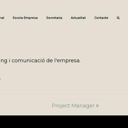
nal
Escola-Empresa
Secretaria
Actualitat
Contacte
ing i comunicació de l'empresa.
.
Project Manager
next
post: