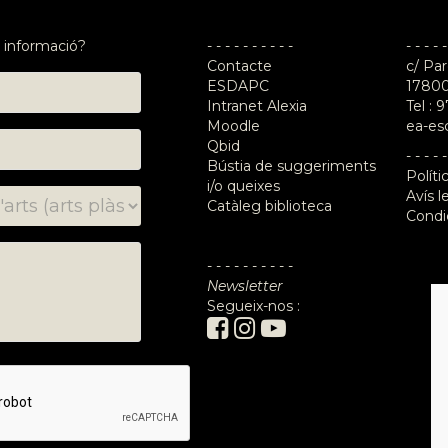
 informació?
- - - - - - - - - -
- - - - -
Contacte
c/ Par
ESDAPC
17800
Intranet Alexia
Tel :
9
Moodle
ea-es
Qbid
- - - - -
Bústia de suggeriments
Políti
i/o queixes
Avís l
Catàleg biblioteca
Condi
- - - - - - - - - -
Newsletter
Segueix-nos :