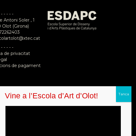
 - - - - -
e Antoni Soler , 1
 Olot (Girona)
72262403
colartolot@xtec.cat
 - - - - -
ca de privacitat
egal
cions de pagament
Vine a l’Escola d’Art d’Olot!