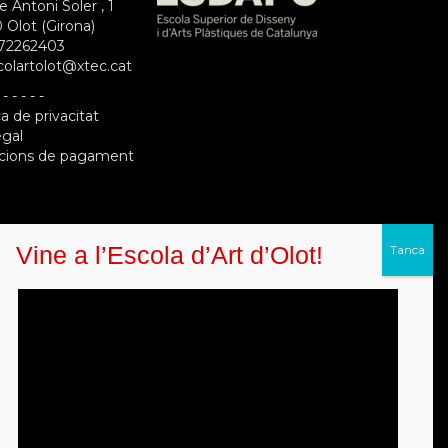
e Antoni Soler , 1
 Olot (Girona)
72262403
colartolot@xtec.cat
 - - - - -
ca de privacitat
egal
cions de pagament
Vine a l’Escola d’Art d’Olot!