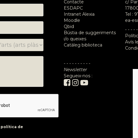
Contacte
c/ Par
ESDAPC
17800
Intranet Alexia
Tel :
9
Moodle
ea-es
Qbid
- - - - -
Bústia de suggeriments
Políti
i/o queixes
Avís l
Catàleg biblioteca
Condi
- - - - - - - - - -
Newsletter
Segueix-nos :
a
política de