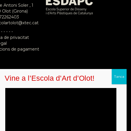
e Antoni Soler , 1
 Olot (Girona)
72262403
colartolot@xtec.cat
 - - - - -
ca de privacitat
egal
cions de pagament
Vine a l’Escola d’Art d’Olot!