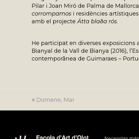
Pilar i Joan Miró de Palma de Mallorca
corrompamos
i residències artístique
amb el projecte
Átta blaða rós
.
He participat en diverses exposicions a 
Bianyal de la Vall de Bianya (2016), l’E
contemporânea de Guimaraes – Portugal 
previous
Domene, Mar
post:
Necessites més