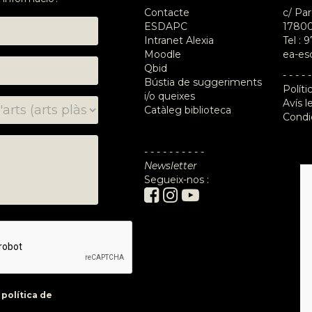
Contacte
c/ Par
ESDAPC
17800
Intranet Alexia
Tel :
9
Moodle
ea-es
Qbid
- - - - -
Bústia de suggeriments
Políti
i/o queixes
Avís l
Catàleg biblioteca
Condi
- - - - - - - - - -
Newsletter
Segueix-nos :
a
política de