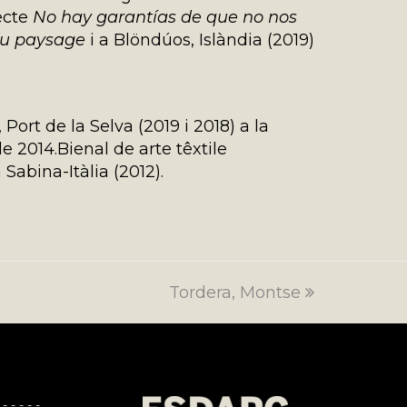
ecte
No hay garantías de que no nos
du paysage
i a Blöndúos, Islàndia (2019)
Port de la Selva (2019 i 2018) a la
le 2014.Bienal de arte têxtile
abina-Itàlia (2012).
Tordera, Montse
next
post:
 - - - - -