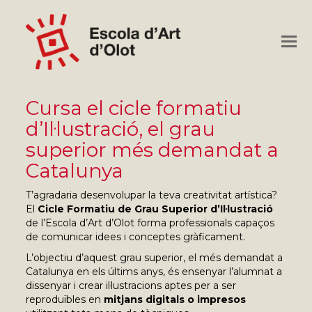
O
M
M
Cursa el cicle formatiu
d’Il·lustració, el grau
superior més demandat a
Catalunya
T’agradaria desenvolupar la teva creativitat artística?
El
Cicle Formatiu de Grau Superior d’Il·lustració
de l’Escola d’Art d’Olot forma professionals capaços
de comunicar idees i conceptes gràficament.
L’objectiu d’aquest grau superior, el més demandat a
Catalunya en els últims anys, és ensenyar l’alumnat a
dissenyar i crear il·lustracions aptes per a ser
reproduïbles en
mitjans digitals o impresos