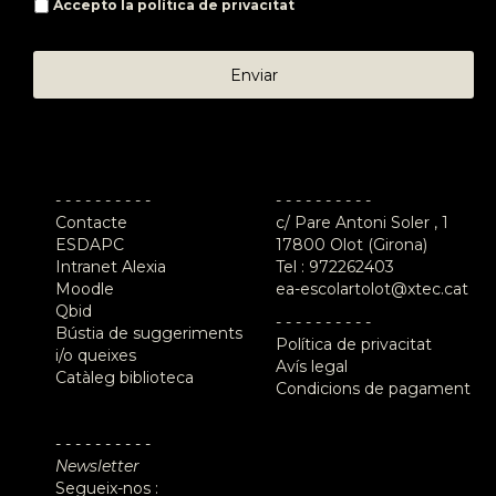
Accepto la
política de privacitat
- - - - - - - - - -
- - - - - - - - - -
Contacte
c/ Pare Antoni Soler , 1
ESDAPC
17800 Olot (Girona)
Intranet Alexia
Tel :
972262403
Moodle
ea-escolartolot@xtec.cat
Qbid
- - - - - - - - - -
Bústia de suggeriments
Política de privacitat
i/o queixes
Avís legal
Catàleg biblioteca
Condicions de pagament
- - - - - - - - - -
Newsletter
Segueix-nos :