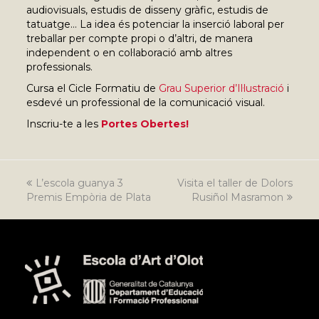
audiovisuals, estudis de disseny gràfic, estudis de
tatuatge… La idea és potenciar la inserció laboral per
treballar per compte propi o d’altri, de manera
independent o en col·laboració amb altres
professionals.
Cursa el Cicle Formatiu de
Grau Superior d’Il·lustració
i
esdevé un professional de la comunicació visual.
Inscriu-te a les
Portes Obertes!
previous
L’escola guanya 3
Visita el taller de Dolors
next
Premis Empòria de Plata
post:
post:
Rusiñol Masramon