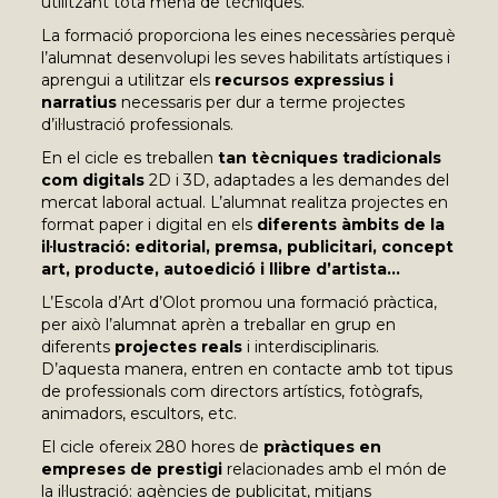
utilitzant tota mena de tècniques.
La formació proporciona les eines necessàries perquè
l’alumnat desenvolupi les seves habilitats artístiques i
aprengui a utilitzar els
recursos expressius i
narratius
necessaris per dur a terme projectes
d’il·lustració professionals.
En el cicle es treballen
tan tècniques tradicionals
com digitals
2D i 3D, adaptades a les demandes del
mercat laboral actual. L’alumnat realitza projectes en
format paper i digital en els
diferents àmbits de la
il·lustració: editorial, premsa, publicitari, concept
art, producte, autoedició i llibre d’artista…
L’Escola d’Art d’Olot promou una formació pràctica,
per això l’alumnat aprèn a treballar en grup en
diferents
projectes reals
i interdisciplinaris.
D’aquesta manera, entren en contacte amb tot tipus
de professionals com directors artístics, fotògrafs,
animadors, escultors, etc.
El cicle ofereix 280 hores de
pràctiques en
empreses de prestigi
relacionades amb el món de
la il·lustració: agències de publicitat, mitjans