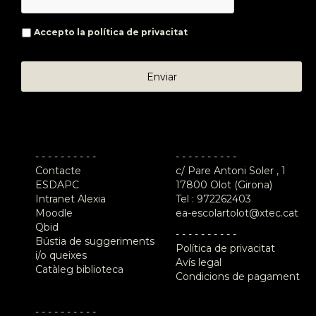
Accepto la
política de privacitat
- - - - - - - - - -
- - - - - - - - - -
Contacte
c/ Pare Antoni Soler , 1
ESDAPC
17800 Olot (Girona)
Intranet Alexia
Tel :
972262403
Moodle
ea-escolartolot@xtec.cat
Qbid
- - - - - - - - - -
Bústia de suggeriments
Política de privacitat
i/o queixes
Avís legal
Catàleg biblioteca
Condicions de pagament
- - - - - - - - - -