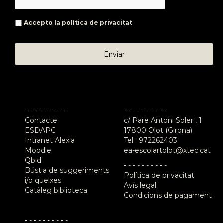
Accepto la
política de privacitat
- - - - - - - - - -
- - - - - - - - - -
Contacte
c/ Pare Antoni Soler , 1
ESDAPC
17800 Olot (Girona)
Intranet Alexia
Tel :
972262403
Moodle
ea-escolartolot@xtec.cat
Qbid
- - - - - - - - - -
Bústia de suggeriments
Política de privacitat
i/o queixes
Avís legal
Catàleg biblioteca
Condicions de pagament
- - - - - - - - - -