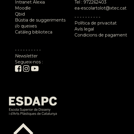
Intranet Alexia
Tel :
972262403
Moodle
ea-escolartolot@xtec.cat
Qbid
- - - - - - - - - -
Bústia de suggeriments
Política de privacitat
i/o queixes
Avís legal
Catàleg biblioteca
Condicions de pagament
- - - - - - - - - -
Newsletter
Segueix-nos :