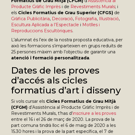
Formatius de Grau Mitjà (CFGM)
d’
Assistència al
Producte Gràfic Imprès
i de
Revestiments Murals
; i
els
Cicles Formatius de Grau Superior (CFGS)
de
Gràfica Publicitària
,
Decoració
,
Fotografia
,
Il·lustració
,
Escultura Aplicada a l’Espectacle
i
Motlles i
Reproduccions Escultòriques
.
L’alumnat és l’eix de la nostra proposta educativa, per
això les formacions s’imparteixen en grups reduïts de
25 persones màxim amb l’objectiu de garantir una
atenció i formació personalitzada
.
Dates de les proves
d’accés als cicles
formatius d’art i disseny
Si vols cursar els
Cicles Formatius de Grau Mitjà
(CFGM)
d’Assistència al Producte Gràfic Imprès i de
Revestiments Murals, t’has d’
inscriure a les proves
entre el 16 i el 26 de març de 2020. La prova de la
part comuna tindrà lloc el 6 de maig de 2020 a les
15.30 hores i la prova de la part específica, el 7 de