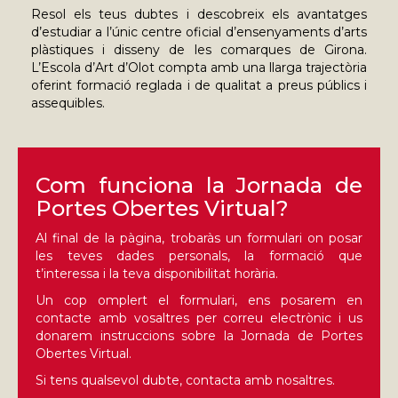
Resol els teus dubtes i descobreix els avantatges
d’estudiar a l’únic centre oficial d’ensenyaments d’arts
plàstiques i disseny de les comarques de Girona.
L’Escola d’Art d’Olot compta amb una llarga trajectòria
oferint formació reglada i de qualitat a preus públics i
assequibles.
Com funciona la Jornada de
Portes Obertes Virtual?
Al final de la pàgina, trobaràs un formulari on posar
les teves dades personals, la formació que
t’interessa i la teva disponibilitat horària.
Un cop omplert el formulari, ens posarem en
contacte amb vosaltres per correu electrònic i us
donarem instruccions sobre la Jornada de Portes
Obertes Virtual.
Si tens qualsevol dubte,
contacta amb nosaltres
.