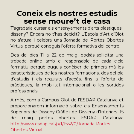
Coneix els nostres estudis
sense moure’t de casa
T’agradaria cursar els ensenyaments d’arts plàstiques i
disseny? Encara no t’has decidit? L’Escola d’Art d’Olot
no s’atura i celebra una Jornada de Portes Obertes
Virtual perquè coneguis l’oferta formativa del centre.
Des del dies 11 al 22 de maig, podràs sol·licitar una
trobada online amb el responsable de cada cicle
formatiu perquè puguis conèixer de primera mà les
característiques de les nostres formacions, des del pla
d’estudis i els requisits d’accés, fins a l’oferta de
pràctiques, la mobilitat internacional o les sortides
professionals.
A més, com a Campus Olot de l’ESDAP Catalunya et
proporcionarem informació sobre els Ensenyaments
Superiors de Disseny Gràfic i de Disseny d’Interiors. 15
de maig portes obertes ESDAP Catalunya
http://www.esdap.cat/p/1/1552/0/Jornada-Portes-
Obertes-Virtual