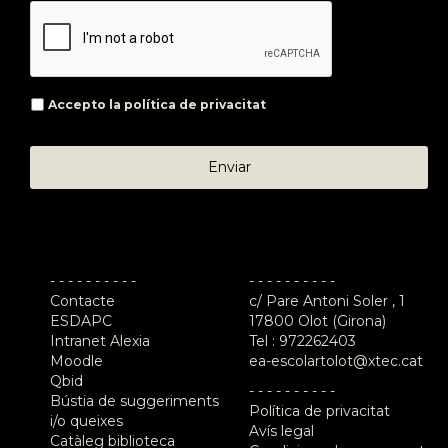
Accepto la
política de privacitat
- - - - - - - - - -
- - - - - - - - - -
Contacte
c/ Pare Antoni Soler , 1
ESDAPC
17800 Olot (Girona)
Intranet Alexia
Tel :
972262403
Moodle
ea-escolartolot@xtec.cat
Qbid
- - - - - - - - - -
Bústia de suggeriments
Política de privacitat
i/o queixes
Avís legal
Catàleg biblioteca