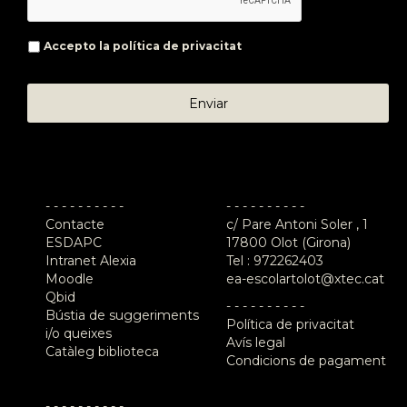
Accepto la
política de privacitat
- - - - - - - - - -
- - - - - - - - - -
Contacte
c/ Pare Antoni Soler , 1
ESDAPC
17800 Olot (Girona)
Intranet Alexia
Tel :
972262403
Moodle
ea-escolartolot@xtec.cat
Qbid
- - - - - - - - - -
Bústia de suggeriments
Política de privacitat
i/o queixes
Avís legal
Catàleg biblioteca
Condicions de pagament
- - - - - - - - - -