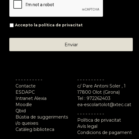
Accepto la
política de privacitat
- - - - - - - - - -
- - - - - - - - - -
Contacte
c/ Pare Antoni Soler , 1
ESDAPC
17800 Olot (Girona)
Intranet Alexia
Tel :
972262403
Moodle
ea-escolartolot@xtec.cat
Qbid
- - - - - - - - - -
Bústia de suggeriments
Política de privacitat
i/o queixes
Avís legal
Catàleg biblioteca
Condicions de pagament