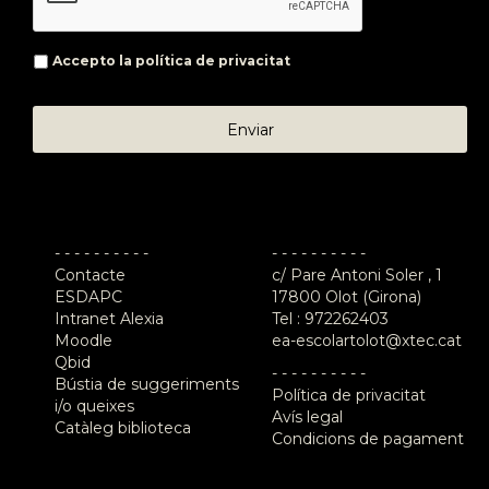
Accepto la
política de privacitat
- - - - - - - - - -
- - - - - - - - - -
Contacte
c/ Pare Antoni Soler , 1
ESDAPC
17800 Olot (Girona)
Intranet Alexia
Tel :
972262403
Moodle
ea-escolartolot@xtec.cat
Qbid
- - - - - - - - - -
Bústia de suggeriments
Política de privacitat
i/o queixes
Avís legal
Catàleg biblioteca
Condicions de pagament