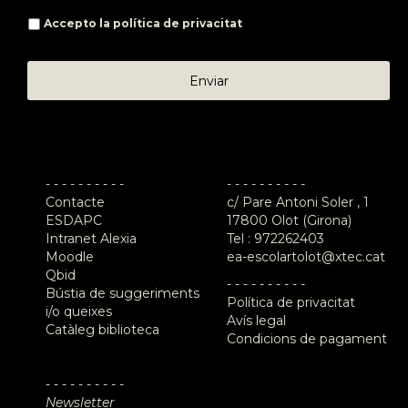
Accepto la
política de privacitat
- - - - - - - - - -
- - - - - - - - - -
Contacte
c/ Pare Antoni Soler , 1
ESDAPC
17800 Olot (Girona)
Intranet Alexia
Tel :
972262403
Moodle
ea-escolartolot@xtec.cat
Qbid
- - - - - - - - - -
Bústia de suggeriments
Política de privacitat
i/o queixes
Avís legal
Catàleg biblioteca
Condicions de pagament
- - - - - - - - - -
Newsletter