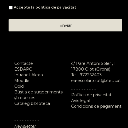
Accepto la
política de privacitat
- - - - - - - - - -
- - - - - - - - - -
Contacte
c/ Pare Antoni Soler , 1
ESDAPC
17800 Olot (Girona)
Intranet Alexia
Tel :
972262403
Moodle
ea-escolartolot@xtec.cat
Qbid
- - - - - - - - - -
Bústia de suggeriments
Política de privacitat
i/o queixes
Avís legal
Catàleg biblioteca
Condicions de pagament
- - - - - - - - - -
Newsletter