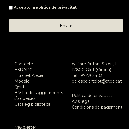
Accepto la
política de privacitat
- - - - - - - - - -
- - - - - - - - - -
Contacte
c/ Pare Antoni Soler , 1
ESDAPC
17800 Olot (Girona)
Intranet Alexia
Tel :
972262403
Moodle
ea-escolartolot@xtec.cat
Qbid
- - - - - - - - - -
Bústia de suggeriments
Política de privacitat
i/o queixes
Avís legal
Catàleg biblioteca
Condicions de pagament
- - - - - - - - - -
Newsletter