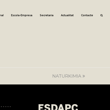
nal
Escola-Empresa
Secretaria
Actualitat
Contacte
NATURKIMIA
next
post:
 - - - - -