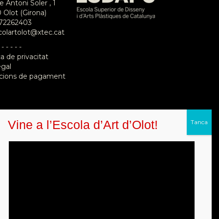
e Antoni Soler , 1
 Olot (Girona)
72262403
colartolot@xtec.cat
 - - - - -
ca de privacitat
egal
cions de pagament
Vine a l’Escola d’Art d’Olot!