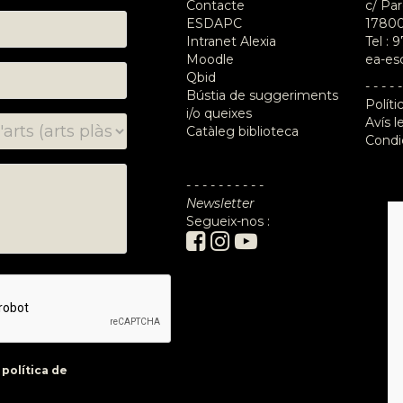
Contacte
c/ Par
ESDAPC
17800
Intranet Alexia
Tel :
9
Moodle
ea-es
Qbid
- - - - -
Bústia de suggeriments
Políti
i/o queixes
Avís l
Catàleg biblioteca
Condi
- - - - - - - - - -
Newsletter
Segueix-nos :
a
política de