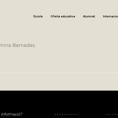
Escola
Oferta educativa
Alumnat
Internacio
omina Barnadas
 informació?
- - - - - - - - - -
- - - - -