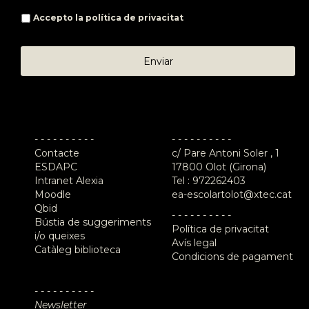
Accepto la
política de privacitat
- - - - - - - - - -
- - - - - - - - - -
Contacte
c/ Pare Antoni Soler , 1
ESDAPC
17800 Olot (Girona)
Intranet Alexia
Tel :
972262403
Moodle
ea-escolartolot@xtec.cat
Qbid
- - - - - - - - - -
Bústia de suggeriments
Política de privacitat
i/o queixes
Avís legal
Catàleg biblioteca
Condicions de pagament
- - - - - - - - - -
Newsletter