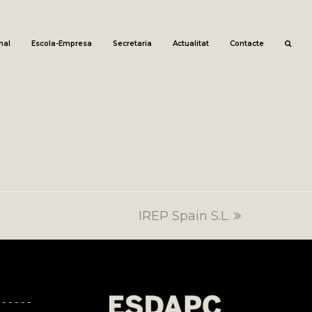
nal
Escola-Empresa
Secretaria
Actualitat
Contacte
IREP Spain S.L.
next
post:
 - - - - -