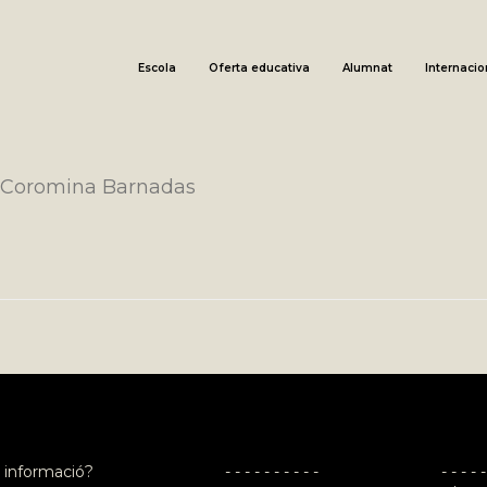
Escola
Oferta educativa
Alumnat
Internacio
 Coromina Barnadas
 informació?
- - - - - - - - - -
- - - - -