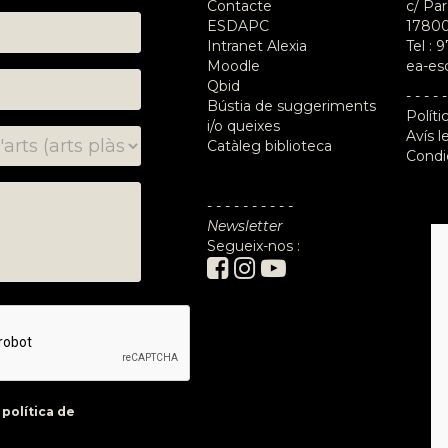
Contacte
c/ Par
ESDAPC
17800
Intranet Alexia
Tel :
9
Moodle
ea-es
Qbid
- - - - -
Bústia de suggeriments
Políti
i/o queixes
Avís l
Catàleg biblioteca
Condi
- - - - - - - - - -
Newsletter
Segueix-nos :
a
política de