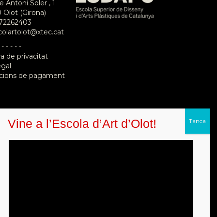
e Antoni Soler , 1
 Olot (Girona)
72262403
colartolot@xtec.cat
 - - - - -
ca de privacitat
egal
cions de pagament
Vine a l’Escola d’Art d’Olot!