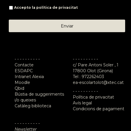
Accepto la
política de privacitat
- - - - - - - - - -
- - - - - - - - - -
Contacte
c/ Pare Antoni Soler , 1
ESDAPC
17800 Olot (Girona)
Intranet Alexia
Tel :
972262403
Moodle
ea-escolartolot@xtec.cat
Qbid
- - - - - - - - - -
Bústia de suggeriments
Política de privacitat
i/o queixes
Avís legal
Catàleg biblioteca
Condicions de pagament
- - - - - - - - - -
Newsletter