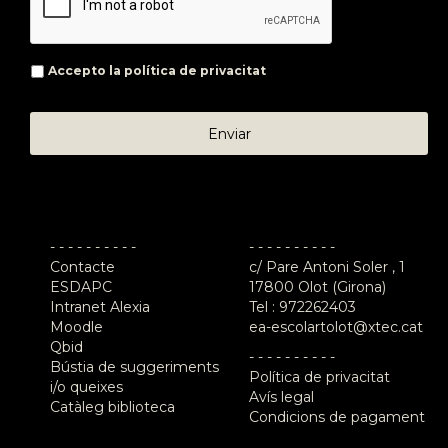
Accepto la
política de privacitat
- - - - - - - - - -
- - - - - - - - - -
Contacte
c/ Pare Antoni Soler , 1
ESDAPC
17800 Olot (Girona)
Intranet Alexia
Tel :
972262403
Moodle
ea-escolartolot@xtec.cat
Qbid
- - - - - - - - - -
Bústia de suggeriments
Política de privacitat
i/o queixes
Avís legal
Catàleg biblioteca
Condicions de pagament