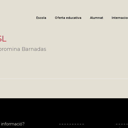
Escola
Oferta educativa
Alumnat
Internacio
SL
Coromina Barnadas
 informació?
- - - - - - - - - -
- - - - -