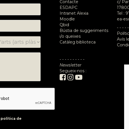
Contacte
c/ Par
ESDAPC
17800
Intranet Alexia
Tel :
9
Moodle
ea-es
Qbid
- - - - -
Bústia de suggeriments
Políti
i/o queixes
Avís l
Catàleg biblioteca
Condi
- - - - - - - - - -
Newsletter
Segueix-nos :
a
política de