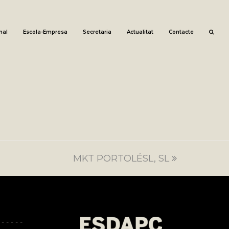
nal
Escola-Empresa
Secretaria
Actualitat
Contacte
MKT PORTOLÉSL, SL
next
post:
 - - - - -