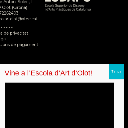
e Antoni Soler , 1
 Olot (Girona)
72262403
colartolot@xtec.cat
 - - - - -
ca de privacitat
egal
cions de pagament
Vine a l’Escola d’Art d’Olot!