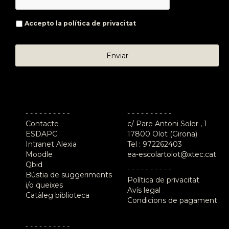
Accepto la
política de privacitat
- - - - - - - - - -
- - - - - - - - - -
Contacte
c/ Pare Antoni Soler , 1
ESDAPC
17800 Olot (Girona)
Intranet Alexia
Tel :
972262403
Moodle
ea-escolartolot@xtec.cat
Qbid
- - - - - - - - - -
Bústia de suggeriments
Política de privacitat
i/o queixes
Avís legal
Catàleg biblioteca
Condicions de pagament
- - - - - - - - - -