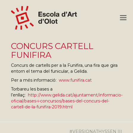
O
M
M
CONCURS CARTELL
FUNIFIRA
Concurs de cartells per a la Funifira, una fira que gira
entorn el tema del funicular, a Gelida.
Per a més informació:
www.funifira.cat
Torbareu les bases a
l’enllaç:
http://www.gelida.cat/ajuntament/informacio-
oficial/bases-i-concursos/bases-del-concurs-del-
cartell-de-la-funifira-2019.html
#VERSIONATHYSSEN III
next