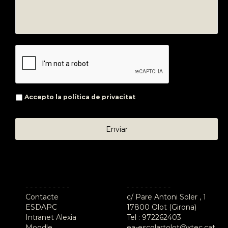
Accepto la
política de privacitat
- - - - - - - - - -
- - - - - - - - - -
Contacte
c/ Pare Antoni Soler , 1
ESDAPC
17800 Olot (Girona)
Intranet Alexia
Tel :
972262403
Moodle
ea-escolartolot@xtec.cat