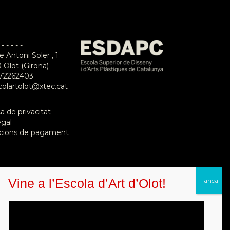
 - - - - -
e Antoni Soler , 1
 Olot (Girona)
72262403
colartolot@xtec.cat
 - - - - -
ca de privacitat
egal
cions de pagament
Vine a l’Escola d’Art d’Olot!