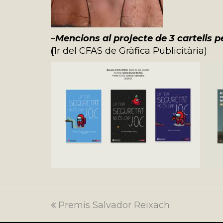
–
Mencions al projecte de 3 cartells p
(
1r del CFAS de Gràfica Publicitària)
previous
Premis Salvador Reixach
post: