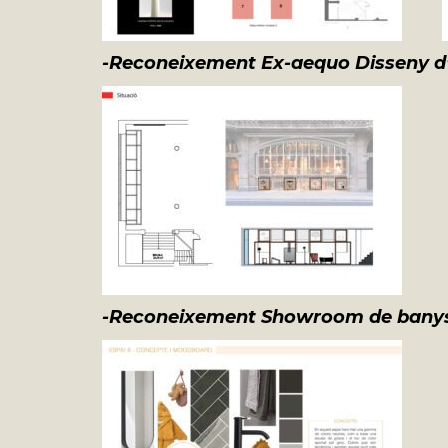
-Reconeixement Ex-aequo Disseny d
-Reconeixement Showro
om
de bany