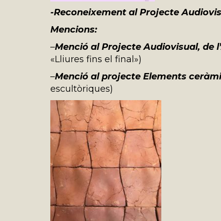
-Reconeixement al Projecte Audiovis
Mencions:
–
Menció
al Projecte Audiovisual, de
«Lliures fins el final»)
–
Menció al projecte Elements ceràm
escultòriques)