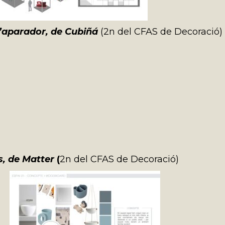
’aparador, de Cubiñá
(2n del CFAS de Decoració)
s
, d
e Matter
(
2n del CFAS de Decoració)