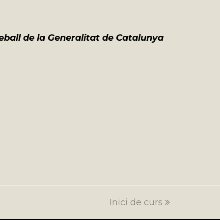
eball de la Generalitat de Catalunya
Inici de curs
next
post: