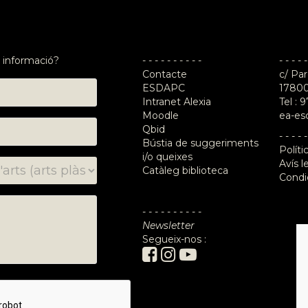
 informació?
- - - - - - - - - -
- - - - -
Contacte
c/ Par
ESDAPC
17800
Intranet Alexia
Tel :
9
Moodle
ea-es
Qbid
- - - - -
Bústia de suggeriments
Políti
i/o queixes
Avís l
Catàleg biblioteca
Condi
- - - - - - - - - -
Newsletter
Segueix-nos :