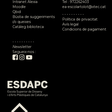
Intranet Alexia
Tel :
972262403
Moodle
ea-escolartolot@xtec.cat
Qbid
- - - - - - - - - -
Bústia de suggeriments
Política de privacitat
i/o queixes
Avís legal
Catàleg biblioteca
Condicions de pagament
- - - - - - - - - -
Newsletter
Segueix-nos :